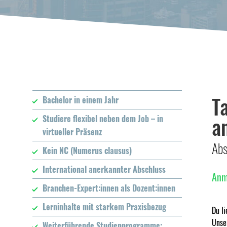
T
Bachelor in einem Jahr
a
Studiere flexibel neben dem Job – in
virtueller Präsenz
Abs
Kein NC (Numerus clausus)
International anerkannter Abschluss
Anme
Branchen-Expert:innen als Dozent:innen
Lerninhalte mit starkem Praxisbezug
Du li
Unse
Weiterführende Studienprogramme: