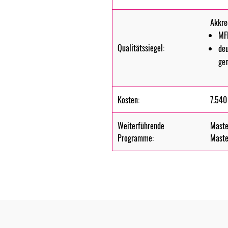
Akkre
MFH
Qualitätssiegel:
deu
gem
Kosten:
7.540
Weiterführende
Maste
Programme:
Maste