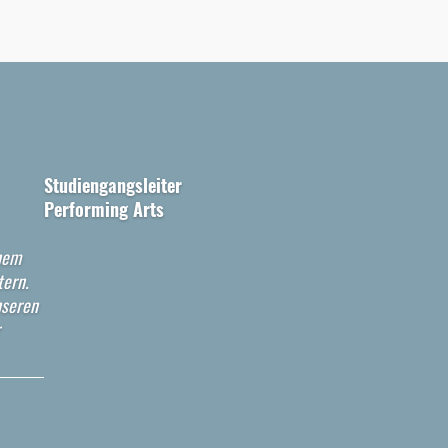
Studiengangsleiter
Performing Arts
inem
ern.
nseren